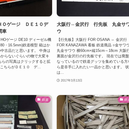
ＨＯゲージ ＤＥ１０デ
大阪行⇔金沢行 行先板 丸金サ
関車
ウ
 HOゲージ DE10 ディーゼル機
【行先板】大阪行 FOR OSANA ⇔ 金沢行
1／80・16.5mm)鉄道模型 箱はか
FOR KANAZAWA 看板 鉄道廃品 ○金サワ
中古品だと思います。 中身は
丸金サワウ 横60cm×縦15cm～18cm 大阪
わからないぐらいの物で大変キ
裏面が金沢行の行先板です。 現在では廃
ちらの写真はクリックすると拡
なっているので鉄道グッツを集めている方
こちらがＤＥ１０ デ...
ら是非手に入れたい一品かと思います。 
は...
2017年3月13日
鉄道
鉄