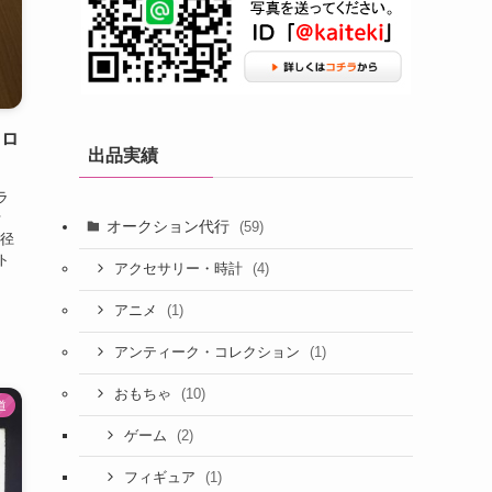
クロ
出品実績
ラ
時計
オークション代行
(59)
外径
ト
(4)
アクセサリー・時計
機
(1)
アニメ
(1)
アンティーク・コレクション
(10)
おもちゃ
道
(2)
ゲーム
(1)
フィギュア