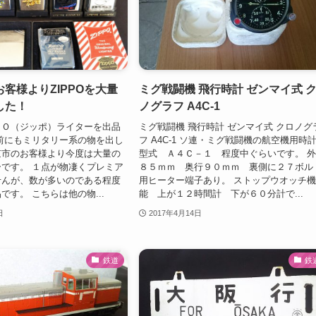
客様よりZIPPOを大量
ミグ戦闘機 飛行時計 ゼンマイ式 
した！
ノグラフ A4C-1
ＰＯ（ジッポ）ライターを出品
ミグ戦闘機 飛行時計 ゼンマイ式 クロノグ
前にもミリタリー系の物を出し
フ A4C-1 ソ連・ミグ戦闘機の航空機用
京市のお客様より今度は大量の
型式 Ａ４Ｃ－１ 程度中ぐらいです。 
です。 １点が物凄くプレミア
８５ｍｍ 奥行９０ｍｍ 裏側に２７ボル
せんが、数が多いのである程度
用ヒーター端子あり。 ストップウオッチ
です。 こちらは他の物...
能 上が１２時間計 下が６０分計で...
日
2017年4月14日
鉄道
鉄