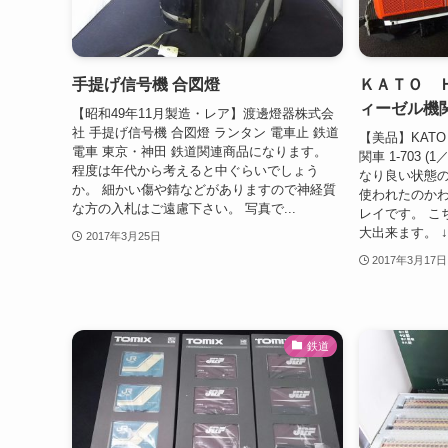
手提げ信号機 合図燈
ＫＡＴＯ 
ィーゼル機
【昭和49年11月製造・レア】渡邊燈器株式会
社 手提げ信号機 合図燈 ランタン 電車止 鉄道
【美品】KATO
電車 東京・神田 鉄道関連商品になります。
関車 1-703 (
程度は年代から考えると中ぐらいでしょう
なり良い状態の
か。 細かい傷や錆などがありますので神経質
使われたのか
な方の入札はご遠慮下さい。 写真で...
レイです。 こ
大出来ます。 ↓
2017年3月25日
2017年3月17日
鉄道