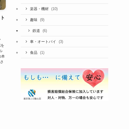
(10)
楽器・機材
ニト
(9)
趣味
(6)
鉄道
ク
(3)
車・オートバイ
認を
ル
(1)
食品
の本
重さ