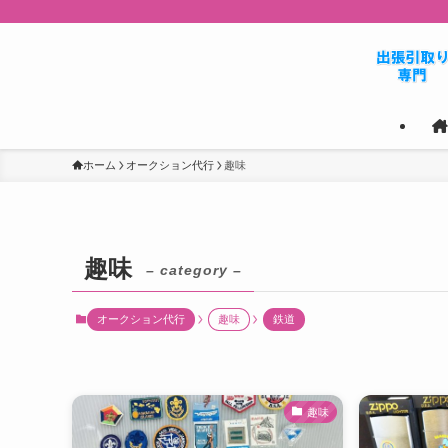
ホーム
オークション代行
趣味
趣味
– category –
オークション代行
趣味
鉄道
趣味