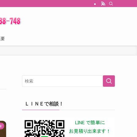
概要
ＬＩＮＥで相談！
味