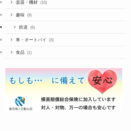
楽器・機材
(10)
趣味
(9)
鉄道
(6)
車・オートバイ
(3)
食品
(1)