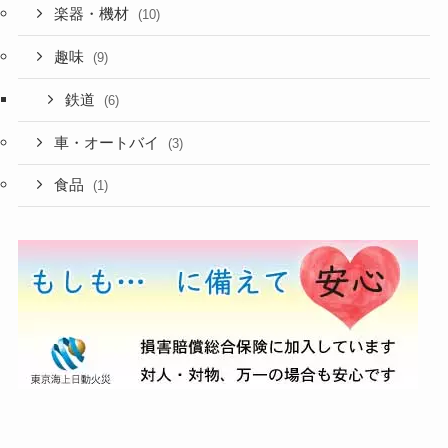
楽器・機材
(10)
趣味
(9)
鉄道
(6)
車・オートバイ
(3)
食品
(1)